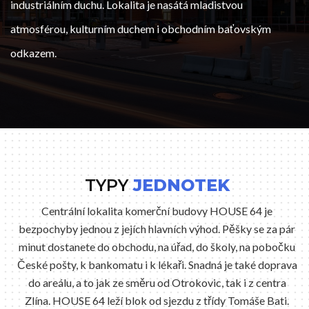
industriálním duchu. Lokalita je nasátá mladistvou
atmosférou, kulturním duchem i obchodním baťovským
odkazem.
TYPY
JEDNOTEK
Centrální lokalita komerční budovy HOUSE 64 je
bezpochyby jednou z jejích hlavních výhod. Pěšky se za pár
minut dostanete do obchodu, na úřad, do školy, na pobočku
České pošty, k bankomatu i k lékaři. Snadná je také doprava
do areálu, a to jak ze směru od Otrokovic, tak i z centra
Zlína. HOUSE 64 leží blok od sjezdu z třídy Tomáše Bati.