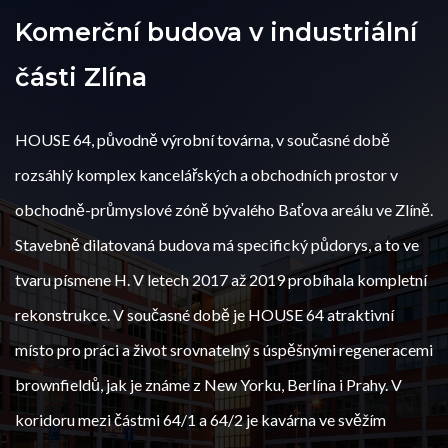
Komerční budova v industriální
části Zlína
HOUSE 64, původně výrobní továrna, v současné době
rozsáhlý komplex kancelářských a obchodních prostor v
obchodně-průmyslové zóně bývalého Baťova areálu ve Zlíně.
Stavebně dilatovaná budova má specifický půdorys, a to ve
tvaru písmene H. V letech 2017 až 2019 probíhala kompletní
rekonstrukce. V současné době je HOUSE 64 atraktivní
místo pro práci a život srovnatelný s úspěšnými regeneracemi
brownfieldů, jak je známe z New Yorku, Berlína i Prahy. V
koridoru mezi částmi 64/1 a 64/2 je kavárna ve svěžím