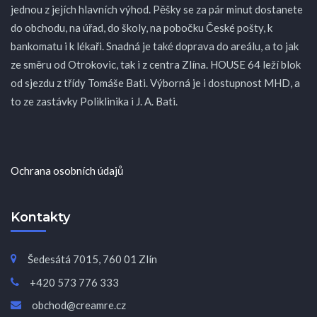
jednou z jejích hlavních výhod. Pěšky se za pár minut dostanete
do obchodu, na úřad, do školy, na pobočku České pošty, k
bankomatu i k lékaři. Snadná je také doprava do areálu, a to jak
ze směru od Otrokovic, tak i z centra Zlína. HOUSE 64 leží blok
od sjezdu z třídy Tomáše Bati. Výborná je i dostupnost MHD, a
to ze zastávky Poliklinika i J. A. Bati.
Ochrana osobních údajů
Kontakty
Šedesátá 7015, 760 01 Zlín
+420 573 776 333
obchod@creamre.cz