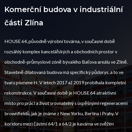
Komerční budova v industriální
části Zlína
HOUSE 64, původně výrobní továrna, v současné době
rozsáhlý komplex kancelářských a obchodních prostor v
obchodně-průmyslové zóně bývalého Baťova areálu ve Zlíně.
Stavebně dilatovaná budova má specifický půdorys, a to ve
tvaru písmene H. V letech 2017 až 2019 probíhala kompletní
rekonstrukce. V současné době je HOUSE 64 atraktivní
místo pro práci a život srovnatelný s úspěšnými regeneracemi
brownfieldů, jak je známe z New Yorku, Berlína i Prahy. V
koridoru mezi částmi 64/1 a 64/2 je kavárna ve svěžím