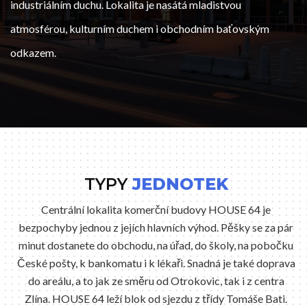
industriálním duchu. Lokalita je nasátá mladistvou
atmosférou, kulturním duchem i obchodním baťovským
odkazem.
TYPY
JEDNOTEK
Centrální lokalita komerční budovy HOUSE 64 je
bezpochyby jednou z jejích hlavních výhod. Pěšky se za pár
minut dostanete do obchodu, na úřad, do školy, na pobočku
České pošty, k bankomatu i k lékaři. Snadná je také doprava
do areálu, a to jak ze směru od Otrokovic, tak i z centra
Zlína. HOUSE 64 leží blok od sjezdu z třídy Tomáše Bati.