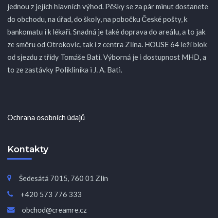
jednou z jejích hlavních výhod. Pěšky se za pár minut dostanete
do obchodu, na úřad, do školy, na pobočku České pošty, k
bankomatu i k lékaři. Snadná je také doprava do areálu, a to jak
ze směru od Otrokovic, tak i z centra Zlína. HOUSE 64 leží blok
od sjezdu z třídy Tomáše Bati. Výborná je i dostupnost MHD, a
to ze zastávky Poliklinika i J. A. Bati.
Ochrana osobních údajů
Kontakty
Šedesátá 7015, 760 01 Zlín
+420 573 776 333
obchod@creamre.cz